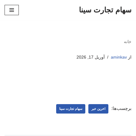
سهام تجارت سینا
پرش
به
محتوا
خانه
از
aminkav
آوریل 17, 2026
برچسب‌ها:
اخرین خبر
سهام تجارت سینا