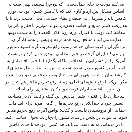
می‌کنم دولت به جای حمایت‌هایی که تورم‌زا هستند، بهتر است به
اساس مشکل بپردازد و کاری کند که با کاهش کسری بودجه، تورم
کاهش یابد و همزمان به اصطلاح نظام حمایتی فعلی دست بزند تا با
هدررفت کمتر منابع و اصابت دقیق‌تر، بتواند موثرتر با فقر و نابرابری
مقابله کند. دولت با کنترل تورم روند کلان اقتصاد را به سمت بهبود
هدایت می‌کند و منافع آن به همه مردم و بیش از همه کارگران،
مزدبگیران و فرودستان خواهد رسید. رفع تحریم، گره کمبود منابع را
باز می‌کند ایران گرچه در حوزه نظامی موفق عمل کرد و توانست
آمریکا را در دستیابی به اهدافش ناکام بگذارد اما حوزه اقتصادی به
پاشنه آشیل کشور تبدیل شده است. در این شرایط از نظر عده‌ای از
کارشناسان دولت راهی برای خروج از وضعیت فعلی نخواهد داشت
مگر این‌که با رفع تنش‌های فعلی، زمینه رفع تحریم ها فراهم شود. در
این صورت اقتصاد ایران فرصت و امکان بیشتری برای اصلاحات
ساختاری دارد. قنبری ضمن پذیرش این گفته و تایید آن در مصاحبه
پیشین خود با خبرآنلاین، رفع تحریم‌ها را گامی موثر برای اقدامات
حمایتی از فرودستان دانست و گفت: توافق اگر به رفع تحریم منجر
شود، می‌تواند در بخش درآمدی کشور را دچار یک تحول اساسی کند.
با درآمدهایی که به دست می‌آید، هم کسری بودجه تا حدی کاهش
خواهد یافت و هم امکان کافی برای حمایت موثر از مردم فقیر فراهم