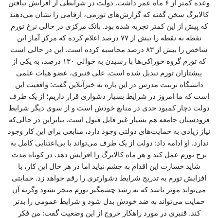
وعده کمتر از ۶ ماه عمر داشت. دولت در شرایطی از افزایش نیافتن
کالابرگ سخن گفته که گزارش‌های تورمی، ارقامی را نشان می‌دهند
که پیش از این کمتر تجربه شده بود. بانک مرکزی در حالی نرخ تورم
نقطه به نقطه را بیش از ۷۷ درصد اعلام کرده که مرکز آمار این
شاخص را بیش از ۸۳ درصد محاسبه کرده است. این در حالی است
که تورم گروه خوراکی‌ها با رسیدن به حوالی ۱۳۰ درصد، به یکی از
پیشتازان تورم تبدیل شده است. علی قنبری، عضو هیات علمی
دانشگاه تربیت مدرس در این باره به خبرآنلاین گفت: واقعیت این
است که ما امروز در شرایط بسیار دشواری قرار داریم؛ از یک طرف
دولت دچار کمبود جدی در منابع خودش است و از سوی دیگر شرایط
فرودستان جامعه هم بسیار غیر قابل قبول است. بنابراین در حالی‌که
نیاز زیادی به حمایت‌های دولتی وجود دارد، منابعی برای این کار وجود
ندارد. او ادامه داد: دولت از یک طرف می‌تواند با بی‌اعتنایی کامل به
نرخ تورم عمل کند و هر ماه کالابرگ را افزایش دهد. در کوتاه مدت
شاید خسارت این اقدام به چشم نیاید اما در هر حال این کار، با
افزایش تورم به تدریج شرایط دشوارتری را رقم خواهد زد. حمایتی
می‌تواند موثر باشد که به رشد چشمگیر تورم منجر نشود وگرنه آن
حمایت می‌تواند به ضد خودش بدل شود و شرایط عمومی را بدتر
کند. قنبری در مورد راهکار خروج از این وضعیت گفت: من فکر