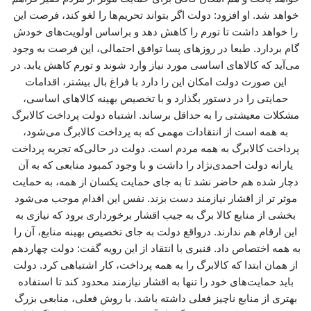
خواهد شد. او افزود: دولت اگر بتواند تحریم‌ها را لغو کند، فرصت این
را خواهد داشت تا تورم را کاهش دهد و براساس اولویت‌های خودش
گام بردارد. طبعا در روزهای پسا توافق احتمالی، این فرصت به وجود
می‌آید که کالاهای اساسی مورد نیاز وارد شوند و تورم کاهش یابد. در
این صورت دولت امکان این را دارد با فراغ بال بیشتر، اقدامات
حمایتی را در دستور بگذارد و با تخصیص بهینه کالاهای اساسی،
مشکلات معیشتی را به حداقل برساند. اشتباه دولت پرداخت کالابرگ
به همه است از انتقادات مهمی که به پرداخت کالابرگ می‌شود،
پرداخت کالابرگ به همه مردم است. دولت در حالی‌که تجربه پرداخت
یارانه دولت احمدی‌نژاد را داشت و با وجود کمبود منابعی که به آن
دچار شده هم حاضر نشد تا به جای حمایت یکسان از همه، به حمایت
موثر تر از اقشار نیازمند دست بزند. نفس این اقدام موجب می‌شود
بخشی از منابع کالا برگ به جیب اقشار برخورداری برود که نیازی به
این ارقام هم ندارند. درواقع دولت به جای تخصیص بهینه منابع، آن را
به همه اختصاص داد. قنبری با انتقاد از این رویه گفت: دولت چهاردهم
از همان ابتدا که کالابرگ را به همه پرداخت، کار اشتباهی کرد. دولت
باید حمایت‌های خود را تنها به اقشار نیازمند محدود کند تا استفاده
بهتری از منابع ناچیز فعلی داشته باشد. با روش فعلی، منابعی بزرگ