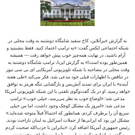
به گزارش خبرآنلاین، کاخ سفید شامگاه دوشنبه به وقت محلی در
شبکه اجتماعی ایکس گفت: «به ترامپ اعتماد کنید. فقط بنشینید و
آرام باشید، در نهایت همه‌چیز خوب پیش خواهد رفت — همیشه
همین‌طور بوده است!» به گزارش ایرنا، ترامپ شامگاه دوشنبه به
وقت محلی در مصاحبه با شبکه تلویزیونی آمریکایی ای بی سی نیوز
در تناقض با اظهارات قبلی خود مدعی شد، فکر می‌کند «طی هفته
آینده» با ایران برای تمدید آتش‌بس و بازگشایی تنگه هرمز به توافق
خواهد رسید. او در یک گفت‌وگوی تلفنی با این شبکه تلویزیونی آمریکا
مدعی شد: «اوضاع خوب به نظر می‌رسد، خیلی خوب.» ترامپ
مدعی شد: «امروز یک مشکل کوچک وجود داشت، اما من خیلی
سریع آن را برطرف کردم، همانطور که احتمالاً قبلاً متوجه شده‌اید.»
مشکل این بود که ایرانی‌ها از حملات اسرائیل به لبنان ناراحت بودند.
رئیس جمهوری آمریکا اضافه کرد: «بنابراین با حزب‌الله صحبت کردم
و گفتم تیراندازی نکنید، و با بی‌بی [بنیامین نتانیاهو، نخست‌وزیر