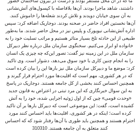
ما که در آن محل مستقر بودند و درست در بیرون ساختمان حضور
داشتند، شاهد ماجرا بودند. آن‌ها بلافاصله با کپسول‌های آتش‌نشانی
به آن سوی خیابان دویدند و تلاش کردند شعله‌ها را خاموش کنند.
آن‌ها نخستین افراد حاضر در صحنه بودند. دوجاریک اضافه کرد: سپس
اداره آتش‌نشانی نیویورک و پلیس نیز در محل حاضر شدند. ما به‌طور
طبیعی از این حادثه تلخ بسیار متاثر هستیم و مراتب تسلیت خود را به
خانواده او ابراز می‌کنیم. سخنگوی سازمان ملل درباره نظر دبیرکل
سازمان ملل در این زمینه نیز گفت: تصور این‌که چه چیزی یک انسان
را به انجام چنین کاری با خود سوق می‌دهد، دشوار است. وی تاکید
کرد: موضع ما و دبیرکل سازمان ملل نیز بارها این را بیان کرده است
که در هر کشوری، مهم است که اقلیت‌ها مورد احترام قرار گیرند و
همچنین احساس کنند بخشی از کل جامعه هستند. دوجاریک در پاسخ
به این سوال خبرنگاری که این مرد تبتی در اعتراض به قانون جدید
«وحدت قومی» چین که از اول ژوئیه اجرایی شده، خود را به آتش
کشیده است، گفت: این موضوعی است که دبیرکل بارها بر آن تاکید
کرده است؛ اینکه در هر کشوری، اقلیت‌ها باید احساس کنند مورد
احترام هستند و همچنین باید طوری با آن‌ها رفتار شود که که احساس
کنند متعلق به آن جامعه هستند. 310310