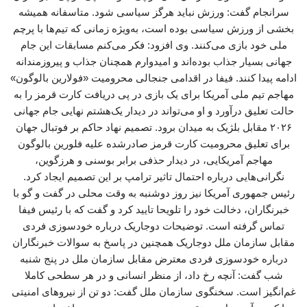
سرانجام گفت: ورزش نباید هرگز سیاسی شود. متاسفانه همیشه
بخشی از ورزش سیاسی بوده است، به‌ویژه زمانی که تیم‌ها با پرچم
ملی خود بازی می‌کنند. وی افزود: فکر می‌کنم مسابقات این جام
جهانی بسیار جذاب بوده‌اند و امیدوارم همچنان جذاب و پیروزمندانه
ادامه پیدا کنند. فیفا در اقدامی جنجالی محرومیت «فولارین بالوگون»
مهاجم تیم ملی آمریکا برای یک بازی در پی دریافت کارت قرمز را به
حالت تعلیق درآورد و او می‌تواند در دیدار یک‌هشتم نهایی جام جهانی
۲۰۲۶ مقابل بلژیک به میدان برود. تصمیم نهاد حاکم بر فوتبال جهان
برای تعلیق محرومیت کارت قرمز صادرشده علیه فلورین بالوگون
مهاجم آمریکایی، در دیدار حذفی برابر بوسنی و هرزگوین،
نگرانی‌هایی درباره احتمال تاثیر ترامپ بر این تصمیم ایجاد کرد.
رئیس جمهوری آمریکا نیز روز دوشنبه به وقت محلی در گفت و گو با
خبرنگاران، دخالت خود را تلویحا تایید کرد و گفت که با رئیس فیفا
تماس گرفته است. توضیحات دوجاریک درباره خودسوزی فردی
مقابل سازمان ملل دوجاریک همچنین در پاسخ به سوالات خبرنگاران
درباره خودسوزی فردی معترض مقابل سازمان ملل در پنج شنبه
شب گفت: آنچه رخ داد، از منظر انسانی و در هر سطحی کاملا
غم‌انگیز است. سخنگوی سازمان ملل گفت: دو تن از نیروهای امنیتی