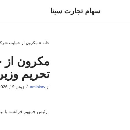
سهام تجارت سینا
پرش
به
محتوا
خانه
»
مکرون از حمایت شرکای 
مکرون از ح
تحریم‌ وزی
از
aminkav
ژوئن 19, 2026
رئیس جمهور فرانسه با بیا