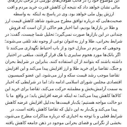
این موضوع خود را در قالب طوفان‌های تورمی در برخی بازارهای
مالی نشان خواهد داد که نتیجه آن کاهش قدرت خرید مردم و افت
ارزش پول ملی خواهد بود. وی در پاسخ به اینکه به واسطه
صحبت‌هایی که درباره توافق مطرح می‌شود شاهد کاهش قیمت ارز
و طلا در بازارها بودیم، اما اخبار هم حاکی از آن است که فروش
چندانی در این بازارها صورت نمی‌گیرد؛ تحلیل شما چیست، گفت: در
شرایط بحرانی، طلا و ارز به‌عنوان نوعی از وجوه نقد تلقی می‌شوند؛
وجوهی که مردم در منازل خود و از باب احتیاط نگهداری می‌کنند تا
اگر بانک‌ها مورد هجوم سایبری یا هک قرار گرفتند، مبلغی در اختیار
داشته باشند که بتوانند از آن استفاده کنند. بنابراین در شرایط بحران
و جنگ، تقاضا برای خرید طلا و ارز افزایش پیدا می‌کند و این افزایش
تقاضا موجب رشد قیمت سکه و ارز می‌شود. این عضو کمیسیون
اقتصادی مجلس شورای اسلامی ادامه داد: اما در شرایطی که اخبار
به سمت آرامش‌بخش و مطمئنه حرکت می‌کند، تقاضا برای خرید این
کالاها کاهش پیدا می‌کند؛ نه اینکه عرضه افزایش یابد؛ در واقع ما با
دو حالت مواجه هستیم؛ یک‌بار قیمت‌ها به‌دلیل افزایش عرضه کاهش
پیدا می‌کند و یک‌بار به این دلیل که تقاضا کاهش یافته است. در
شرایط فعلی و با توجه به اخباری که درباره مذاکرات مطرح می‌شود،
بخشی از نگرانی و فضای بحرانی موجود در ذهن جامعه کاهش یافته