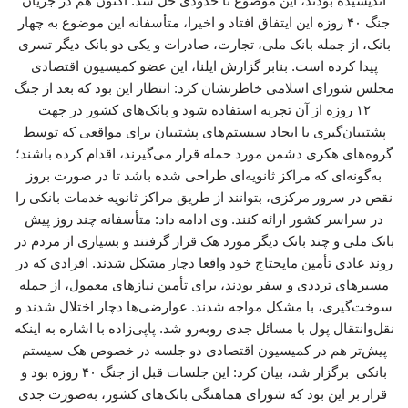
اندیشیده بودند، این موضوع تا حدودی حل شد. اکنون هم در جریان
جنگ ۴۰ روزه این ایتفاق افتاد و اخیرا، متأسفانه این موضوع به چهار
بانک، از جمله بانک ملی، تجارت، صادرات و یکی دو بانک دیگر تسری
پیدا کرده است. بنابر گزارش ایلنا، این عضو کمیسیون اقتصادی
مجلس شورای اسلامی خاطرنشان کرد: انتظار این بود که بعد از جنگ
۱۲ روزه از آن تجربه استفاده شود و بانک‌های کشور در جهت
پشتیبان‌گیری یا ایجاد سیستم‌های پشتیبان برای مواقعی که توسط
گروه‌های هکری دشمن مورد حمله قرار می‌گیرند، اقدام کرده باشند؛
به‌گونه‌ای که مراکز ثانویه‌ای طراحی شده باشد تا در صورت بروز
نقص در سرور مرکزی، بتوانند از طریق مراکز ثانویه خدمات بانکی را
در سراسر کشور ارائه کنند. وی ادامه داد: متأسفانه چند روز پیش
بانک ملی و چند بانک دیگر مورد هک قرار گرفتند و بسیاری از مردم در
روند عادی تأمین مایحتاج خود واقعا دچار مشکل شدند. افرادی که در
مسیرهای ترددی و سفر بودند، برای تأمین نیازهای معمول، از جمله
سوخت‌گیری، با مشکل مواجه شدند. عوارضی‌ها دچار اختلال شدند و
نقل‌وانتقال پول با مسائل جدی روبه‌رو شد. پاپی‌زاده با اشاره به اینکه
پیش‌تر هم در کمیسیون اقتصادی دو جلسه در خصوص هک سیستم
بانکی برگزار شد، بیان کرد: این جلسات قبل از جنگ ۴۰ روزه بود و
قرار بر این بود که شورای هماهنگی بانک‌های کشور، به‌صورت جدی