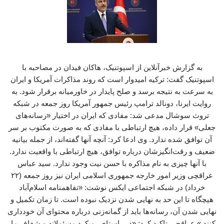
به گزارش خبرآنلاین از اسپوتنیک،‌ هاکان فیدان در مصاحبه با
اسپوتنیک گفت: ترکیه امیدوار است که روند مذاکرات آمریکا و ایران
به سرعت به نتیجه برسد و صلح پایدار در خاورمیانه برقرار شود. به
روایت ایرنا، دونالد ‏ترامپ رئیس جمهور آمریکا روز جمعه در شبکه
تروث سوشال مدعی شد: مفادی که ایران در اختیار «رسانه‌های
جعلی» قرار داده، هیچ ارتباطی با مفادی که به صورت مکتوب بر سر
آن توافق شده ندارد. وی ادعا کرد: آنچه آنها گفته‌اند، از جمله بیانیه
ضعیف و رقت‌انگیزشان درباره توافق، هیچ ارتباطی با واقعیت ندارد.
با آنها چیزی به نام مذاکره با حسن نیت وجود ندارد. سید عباس
عراقچی وزیر امور خارجه جمهوری اسلامی ایران نیز روز جمعه (۲۲
خرداد) در شبکه اجتماعی ایکس نوشت: «تفاهمنامه اسلام‌آباد
هیچگاه تا این حد به نهایی شدن نزدیک نبوده است. تا زمان تکمیل و
نهایی شدن آن، رسانه‌ها باید از گمانه‌زنی درباره محتوای آن خودداری
کنند.» عراقچی تاکید کرد: «در راستای رویکرد مسئولانه و شفاف ما،