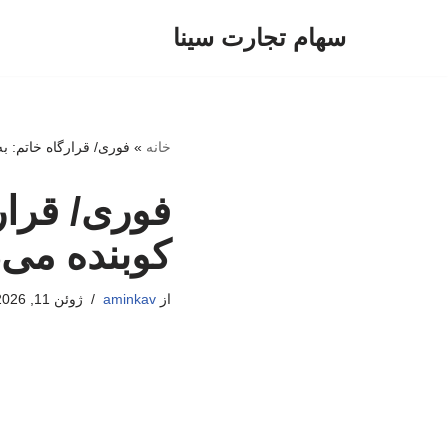
سهام تجارت سینا
پرش
به
محتوا
خانه
»
فوری/ قرارگاه خاتم: به
فوری/ قرارگ
کوبنده می‌
از
aminkav
ژوئن 11, 2026