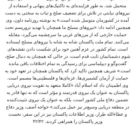
متحمل شد، به طور فزاینده‌ای به تاکتیک‌های پنهانی و استفاده از
نیروهای نیابتی در تلاش برای تضعیف صلح و ثبات به سختی به دست
آمده در کشورمان متوسل شده است.» به نوشته روزنامه داون، وی
همچنین ادامه داد: «نیروهای مسلح ما همچنان با تهدید تروریسم تحت
حمایت خارجی که از مرزهای غربی ما سرچشمه می‌گیرد، مقابله
می‌کنند. تمام ملت پاکستان شانه به شانه با نیروهای مسلح ایستاده
است. تمام کشور در عزم آهنین خود برای شکست دادن نقشه‌های
شوم دشمنانمان ثابت قدم است، در حالی که همچنان به دنبال صلح،
گفت‌وگو و دیپلماسی برای رسیدگی به تمام اختلافات باقی مانده
است.» شریف همچنین تاکید کرد که پاکستان همچنان در تعهد خود به
حمایت از آرمان کشمیری‌ها، غزه‌ای‌ها و فلسطینی‌ها مصمم است.
وی اطمینان داد که اسلام آباد «کاملا متعهد به تقویت نیروی دریایی
پاکستان به عنوان یک نیروی قدرتمند و مؤثر است که نه تنها قادر به
تضمین دفاع ملی کشور است، بلکه به عنوان یک نیروی تثبیت‌کننده
در منطقه دریایی وسیع‌تر نیز عمل می‌کند.» خواجه آصف، وزیر دفاع
و عطاءالله طرار، وزیر اطلاعات پاکستان نیز در این سفر، نخست
وزیر پاکستان را همراهی کردند. ۴۲/۴۲