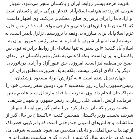
تقویت هرچه بیشتر روابط ایران و پاکستان منجر می‌شود. شهباز
شریف افزود: تفاهم‌نامه اسلام‌آباد افتخار بزرگی برای پاکستان است
و اراده ما را برای برقراری صلح، محکم‌تر می‌کند. وی اظهار داشت
که پاکستان با چالش‌های داخلی و خارجی مواجه است؛ در عین حال،
عزم اسلام‌آباد برای مبارزه بی‌وقفه با تروریسم، تزلزل‌ناپذیر است. به
نوشته ایسنا شهباز شریف با اشاره به سفر رئیس جمهور ایران به
اسلام‌آباد گفت: «این سفر نه تنها نشانه‌ای از روابط برادرانه قوی بین
پاکستان و ایران است، بلکه اذعانی به نقش مهم پاکستان در ارتقای
صلح در منطقه نیز است. امروزه، حق عبور آزاد و آزادی دریانوردی
دیگر یک کالای لوکس نیست، بلکه به یک ضرورت مطلق برای کل
جهان تبدیل شده است.» به گزارش ایرنا، مسعود پزشکیان،
رئیس‌جمهوری ایران، روز سه‌شنبه ۲ تیر، دومین سفر رسمی خود را
به پاکستان انجام داد. وی به ترتیب با فیلد مارشال سید عاصم منیر،
فرمانده ارتش، آصف علی زرداری، رئیس‌جمهور، و شهباز شریف،
نخست‌وزیر پاکستان، دیدار کرد. بر اساس گزارش ایسنا، شهباز
شریف نخست وزیر پاکستان همچنین گفت: «پاکستان در حال گذر از
مناقشات و چالش‌های امنیتی چندوجهی است که با ترکیبی خطرناک
از تهدیدات بین‌المللی و داخلی مشخص می‌شود. همسایه شرقی ما،
هند که در ماه مه سال گذشته در این درگیری شکست تحقیرآمیزی