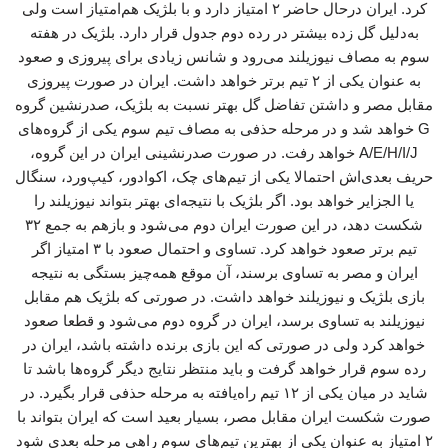
کرد. ایران درحال حاضر ۲ امتیاز دارد و با بلژیک هم‌امتیاز است ولی
به‌دلیل گل زده بیشتر در رده دوم جدول قرار دارد. بلژیک در هفته
سوم به مصاف نیوزیلند می‌رود و شانس زیادی برای پیروزی و صعود
به عنوان یکی از ۲ تیم برتر خواهد داشت. ایران در صورت پیروزی
مقابل مصر و داشتن تفاضل گل بهتر نسبت به بلژیک، صدرنشین گروه
G خواهد شد و در مرحله حذفی به مصاف تیم سوم یکی از گروه‌های
A/E/H/I/J خواهد رفت. در صورت صدرنشینی ایران در این گروه،
حریف بعدی‌اش احتمالا یکی از تیم‌های چک، اکوادور، کیپ‌ورد، سنگال
یا الجزایر خواهد بود. اگر بلژیک با نتیجه‌ای بهتر بتواند نیوزیلند را
شکست دهد، در این صورت ایران دوم می‌شود و بازهم به جمع ۳۲
تیم برتر صعود خواهد کرد. تساوی و احتمال صعود با ۳ امتیاز اگر
ایران و مصر به تساوی برسند، آن موقع همه‌چیز بستگی به نتیجه
بازی بلژیک و نیوزیلند خواهد داشت. در صورتی که بلژیک هم مقابل
نیوزیلند به تساوی برسد، ایران در گروه دوم می‌شود و قطعا صعود
خواهد کرد ولی در صورتی که این بازی برنده داشته باشد، ایران در
رده سوم قرار خواهد گرفت و باید منتظر نتایج دیگر گروه‌ها باشد تا
شاید در میان یکی از ۱۲ تیم راه‌یافته به مرحله حذفی قرار بگیرد. در
صورت شکست ایران مقابل مصر، بسیار بعید است که ایران بتواند با
۲ امتیاز به عنوان یکی از بهترین تیم‌های سوم راهی مرحله بعدی شود