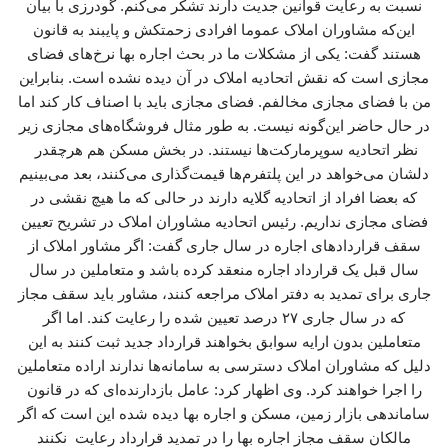
نسبت به رعایت قوانین جدیت دارند تشکر می‌کنم. گودرزی با بیان
این‌که مشاوران املاک عموما افرادی زحمتکش و پایبند به قانون
هستند گفت: یکی از مشکلات ما در بحث اجاره بها نرخ‌های فضای
مجازی است که نقش اتحادیه املاک در آن دیده نشده است. بنابراین
من با فضای مجازی مخالفم. فضای مجازی باید با اصناف کار کند اما
در حال حاضر این‌گونه نیست. به طور مثال فروشگاه‌های مجازی زیر
نظر اتحادیه سوپرمارکت‌ها نیستند. در بخش مسکن هم هرچقدر
دلشان می‌خواهد در این پلتفرم‌ها قیمت‌گذاری می‌کنند، بعد می‌بینیم
که بعضا افراد از اتحادیه گلایه دارند در حالی که ما هیچ نقشی در
فضای مجازی نداریم. رئیس اتحادیه مشاوران املاک در تشریح تعیین
سقف قراردادهای اجاره در سال جاری گفت: اگر مشاور املاک از
سال قبل یک قرارداد اجاره منعقد کرده باشد و متعاملین در سال
جاری برای تمدید به دفتر املاک مراجعه کنند، مشاور باید سقف مجاز
که در سال جاری ۲۷ درصد تعیین شده را رعایت کند. اما اگر
متعاملین بدون ارایه سوابق بخواهند قرارداد جدید ثبت کنند به این
دلیل که مشاوران املاک دسترسی به سامانه‌ها ندارند اراده متعاملین
را اجرا خواهند کرد. وی اظهار کرد: عامل بازدارنده‌ای که در قانون
ساماندهی بازار زمین، مسکن و اجاره بها دیده شده این است که اگر
مالکان سقف مجاز اجاره بها را در تمدید قرارداد رعایت نکنند