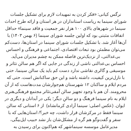
نرگس کیانی: «فکر کردن به تمهیدات لازم برای تشکیل جلسات
شورای سینما به ریاست استانداران در هر استان و ارائه طرح احداث
سینما در شهرهای بالای ۱۰۰ هزار نفر جمعیت و فاقد سینما» حداقل
اتفاقات مثبتی بود که اولین جلسه شورای سینما (۶ بهمن ۱۴۰۳) با
آن‌ها آغاز شد. با تشکیل جلسات شورای سینما در استان‌ها، دست‌کم
می‌توان مطمئن بود تبعات اقتصادی، اجتماعی و فرهنگی و احساس
بی‌عدالتی، از نزدیک‌ترین فاصله ممکن به چشم مدیران می‌آید.
احساس بی‌عدالتی ناشی از زندگی در جایی که اگر هم سالن تئاتر و
موسیقی و گالری نقاشی ندارد دست کم باید یک سالن سینما، حتی
با نازل‌ترین کیفیت، داشته باشد و این حق ساکنانش است. حتی که
مردم ایلام و ساکنان ۱۲ شهرستان هم‌جوارشان مدت‌هاست که از آن
محرومند. آن هم با وجود تجهیز سالن آمفی‌تئاتر مجتمع فرهنگی‌هنری
ایلام به نام سینما فرهنگ و دو سالنِ دیگر؛ یکی در آبدانان و دیگری در
ایوان. (عکس اصلی: سینما آزادی کرمانشاه) از ۶ استانی که سالن
سینما فقط در مرکزشان قرار داشت، چه خبر؟/ استان‌هایی که با
سفر و گفت‌وگو هم گره از مشکل‌شان باز نشد حبیب ایل‌بیگی،
مدیرعامل موسسه سینماشهر که هم‌اکنون برای رسیدن به