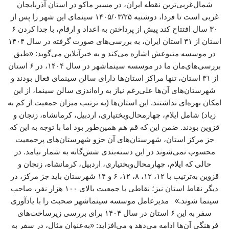
شمال‌غربی‌ترین نقطه ایران، در مسیر ماکو در استان آذربایجان
غربی است تا فردا، دوشنبه ۱۴۰۵/۰۳/۲۵ سینمای این شهر را پس از
۳۰ سال افتتاح کند پیش از پرداختن به اعداد و ارقام، با جدا کردن ۶
استان از ۳۱ استان ایران، به بررسی‌های صورت گرفته در سال ۱۴۰۴
در موسسه متبوعش اشاره می‌کند و به خبرآنلاین می‌گوید: «طبق
بررسی‌های‌مان ما در موسسه سینماشهر در سال ۱۴۰۴، در ۶ استان
از ۳۱ استان، تنها مراکز استان‌ها دارای سالن سینمای فعال بودند و
شهرستان‌های آن‌ها علی‌رغم نیاز به راه‌اندزی سالن سینما، از این
امکان بهره‌ای نداشتند. این استان‌ها (به ترتیب میزان جمعیت از کم به
زیاد) شامل ایلام، چهارمحال‌وبختیاری، اردبیل، کرمانشاه، زنجان و
قزوین بودند. ضمن این که قم هم همین‌طور بود اما با توجه به این که
جز مرکز استان، شهرستان‌های آن جزو شهرستان‌های پرجمعیت
محسوب نمی‌شوند در این دسته‌بندی شش‌گانه به شمار نیامد. در
حالی که ایلام، چهارمحال‌وبختیاری، اردبیل، کرمانشاه، زنجان و
قزوین به‌ترتیب با ۱۲، ۱۲، ۸، ۱۲، ۶ و ۱۴ شهرستان باید جز مرکز، در
دیگر نقاط استان نیز؛ نقاطی با جمعیت بالای ۱۰۰ هزار نفر، صاحب
سینما شوند.» مدیرعامل موسسه سینماشهر صحبت را با یادآوری
سفر به این ۶ استان در سال ۱۴۰۴ برای بررسی زیرساخت‌های
فرهنگی آن‌ها ادامه می‌دهد و می‌افزاید: «به‌عنوان مثال، در سفر به