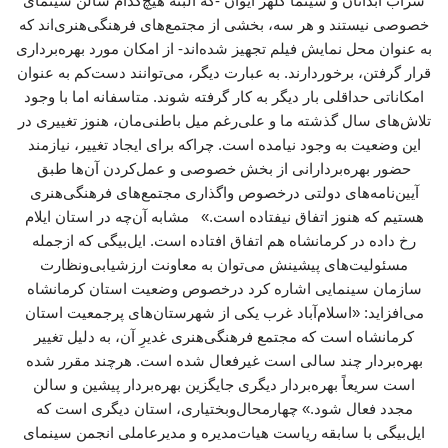
سراب آبدانان و سینما کلهر ایوان -که البته هیچ‌کدام سالن سینمای
خصوصی نیستند و هر سه، بخشی از مجتمع‌های فرهنگی‌هنری‌اند که
به عنوان محل نمایش فیلم تجهیز شده‌اند- از امکان مورد بهره‌برداری
قرار گرفتن، برخوردارند. به عبارت دیگر، می‌توانند دست‌کم به عنوان
امکاناتی حداقلی بار دیگر به کار گرفته شوند. متاسفانه اما با وجود
تلاش‌های سال گذشته ما و علی‌رغم میل باطنی‌مان، هنوز تغییری در
این وضعیت به وجود نیامده است. چراکه برای ایجاد تغییر، نیازمند
حضور بهره‌بردارانی از بخش‌ خصوصی و عمل‌کردن آن‌ها طبق
آیین‌نامه‌های دولتی درخصوص واگذاری مجتمع‌های فرهنگی‌هنری
هستیم که هنوز اتفاق نیفتاده است.» مشابه آن‌چه در استان ایلام
رخ داده در کرمانشاه هم اتفاق افتاده است. ایل‌بیگی که ازجمله
مسئولیت‌های پیشینش می‌توان به معاونت ارزشیابی‌ونظارت
سازمان سینمایی اشاره کرد درخصوص وضعیت استان کرمانشاه
می‌افزاید: «اسلام‌آباد غرب یکی از شهرستان‌های پرجمعیت استان
کرمانشاه است که مجتمع فرهنگی‌هنری غدیرِ آن، به دلیل تغییر
بهره‌بردار چند سالی است غیرفعال شده است. هرچند مقرر شده
است سریعاً بهره‌بردار دیگری جایگزین بهره‌بردار پیشین و سالن
مجدد فعال شود.» چهارمحال‌وبختیاری، استان دیگری است که
ایل‌بیگی با سابقه ریاست هیات‌مدیره و مدیرعاملی انجمن سینمای