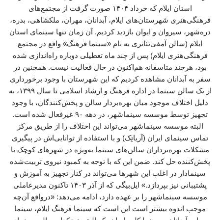
استان ایلام که خرداد ۱۴۰۴ صورت گرفت از مجتمع‌های
فرهنگی‌هنری شهرستان‌های ایلام، آبدانان، مهران، ملکشاهی، بدره،
دره‌شهر، سیروان و ایوان بازدید کردیم. آن زمان تنها سینمای استان
ایلام (سالن آمفی‌تئاتری به نام «سینما فرهنگ» واقع در مجتمع
فرهنگی‌هنری ایلام) پس از چند ماه تعطیلی دوباره راه‌اندازی شده
بود، هرچند متاسفانه هم‌اکنون در حال فعالیت نیست. همچنین در
سفر به آبدانان مشاهده کردیم که این شهرستان با وجود برخورداری
از یک سالن سینما در اداره فرهنگ و ارشاد اسلامی تا سال ۱۳۹۹، به
دلیل اختلاف موجود میان بهره‌بردار سالن و پخش‌کنندگان، با وجود
تجهیز توسط موسسه سینماشهر، در دهه ۹۰ غیرفعال شده است.
البته موسسه سینماشهر می‌تواند این اختلاف را از طریق مرکز
تماس سینمای ایران (آریاتِک) و با استفاده از توانایی‌اش در پیگیری
مشکلات بهره‌برداران سالن‌های سینما به‌ویژه در شهرهای کوچک با
پ‍خش‌کننده حل کند. ضمن این که با توجه به کمبود نیروی تربیت‌شده
سینمادار در اغلب این شهرها می‌تواند در کنار تجهیز به آموزش و
پشتیبانی نیز بپردازد.» ایل‌بیگی که از آذر ۱۴۰۳ تاکنون مدیرعاملی
موسسه سینماشهر را بر عهده دارد، ادامه می‌دهد: «درواقع آن‌چه
موجب اندوه بیشتر است این است که سینما فرهنگ ایلام، سینما