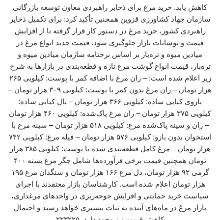
کاهش یابد. خرید مرغ برای ذخایر راهبردی معاون توسعه بازرگانی
سازمان جهاد کشاورزی قزوین همچنین تأکید کرد: برای تکمیل ذخایر
راهبردی کشور، خرید مرغ در دستور کار قرار گرفته تا از افزایش
قیمت و نوسانات بازار جلوگیری شود. قیمت جدید انواع مرغ در
میادین میوه و تره‌بار بر اساس نرخنامه سازمان میادین میوه و
تره‌بار، قیمت انواع گوشت مرغ تازه و قطعه‌بندی در بازارها به شرح
زیر اعلام شده است: – ران مرغ با اضافه کمر با پوست: کیلویی ۲۶۵
هزار تومان – ران مرغ بدون کمر با پوست: کیلویی ۳۰۹ هزار تومان –
بازوی کبابی ساده: کیلویی ۳۶۶ هزار تومان – بال کبابی ساده:
کیلویی ۳۷۵ هزار تومان – ران مرغ پاک‌شده: کیلویی ۴۶۰ هزار تومان
– ران و سینه پاک‌شده مرغ: کیلویی ۵۱۸ هزار تومان – سینه مرغ با
استخوان بدون بازو: کیلویی ۵۷۶ هزار تومان – فیله مرغ: کیلویی ۷۴۲
هزار تومان – مرغ کامل قطعه‌بندی شده با پوست: کیلویی ۳۸۵ هزار
تومان همچنین قیمت برخی فرآورده‌ها شامل جگر مرغ بسته ۴۰۰
گرمی ۹۲ هزار تومان، دل مرغ ۱۶۶ هزار تومان و سنگدان مرغ ۱۹۵
هزار تومان اعلام شده است. کارشناسان بازار معتقدند با اجرای
سیاست خرید حمایتی و افزایش جوجه‌ریزی در واحدهای مرغداری،
بازار مرغ در ماه‌های آینده به ثبات بیشتری خواهد رسید و احتمال
کاهش قیمت نیز وجود دارد. ۲۲۳۲۲۵