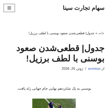
سهام تجارت سینا
پرش
به
محتوا
خانه
»
جدول| قطعی‌شدن صعود بوسنی با لطف برزیل!
جدول| قطعی‌شدن صعود
بوسنی با لطف برزیل!
از
aminkav
ژوئن 25, 2026
بوسنی به یک شانزدهم نهایی جام جهانی راه یافت.