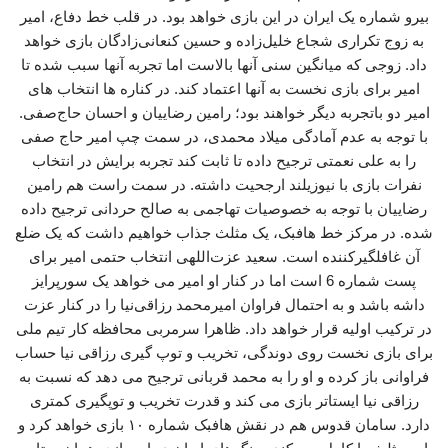
بیرو شماره یک ایران در این بازی خواهد بود. در قلب خط دفاع، امیر
به زوج تکراری شجاع خلیل‌زاده و حسین کنعانی‌زادگان بازی خواهد
داد. زوجی که میانگین سنی آنها بالاست اما تجربه آنها سبب شده تا
امیر برای بازی نخست به آنها اعتماد کند. در کناره ها انتخاب های
امیر دو باتجربه دیگر خواهند بود؛ رامین رضاییان و احسان حاج‌صفی.
با توجه به عدم آمادگی میلاد محمدی، در سمت چپ امیر حاج صفی
را به علی نعمتی ترجیح داده تا ثابت کند تجربه برایش در انتخاب
نفرات بازی با نیوزیلند ارجحیت داشته. در سمت راست هم رامین
رضاییان با توجه به خصوصیات تهاجمی به صالح حردانی ترجیح داده
شده. در مرکز خط هافبک، یک مثلث جذاب خواهیم داشت که یک ضلع
آن غافلگیرکننده است. سعید عزت‌اللهی انتخاب حتمی امیر برای
پست شماره 6 است اما در کنار او امیر می خواهد یک سورپرایز
داشه باشد و به احتمال فراوان امیرمحمد رزاقی‌نیا را در کنار عزت
در ترکیب اولیه قرار خواهد داد. ظاهرا سرمربی محافظه کار تیم ملی
برای بازی نخست روی دوندگی، تخریب و توپ گیری رزاقی نیا حساب
فراوانی باز کرده و او را به محمد قربانی ترجیح می دهد که نسبت به
رزاقی نیا ایستاتر بازی می کند و قدرت تخریب و توپگیری کمتری
دارد. سامان قدوس هم در نقش هافبک شماره ۱۰ بازی خواهد کرد و