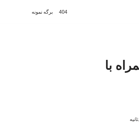
404
برگه نمونه
راه با
انیه