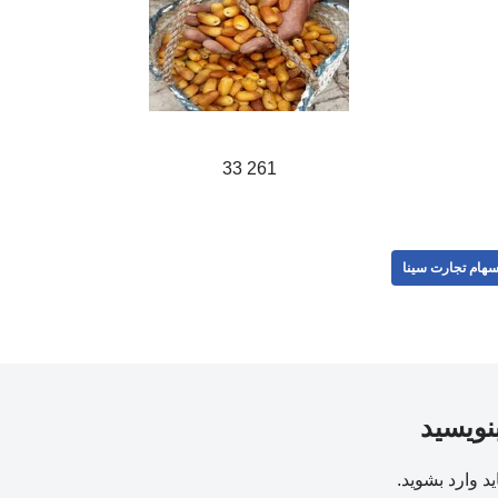
261 33
هام تجارت سینا
بنویسید
ید
وارد بشوید
.