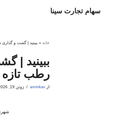
سهام تجارت سینا
پرش
به
محتوا
خانه
»
ببینید | گشت و گذاری د
ببینید | گش
رطب تازه و
از
aminkav
ژوئن 19, 2026
شهرست