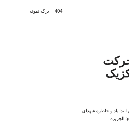
404
برگه نمونه
 حرکت
کزیک
مکزیک شد تا از همین ابتدا یاد و خاطره شهدای
: الجزیره