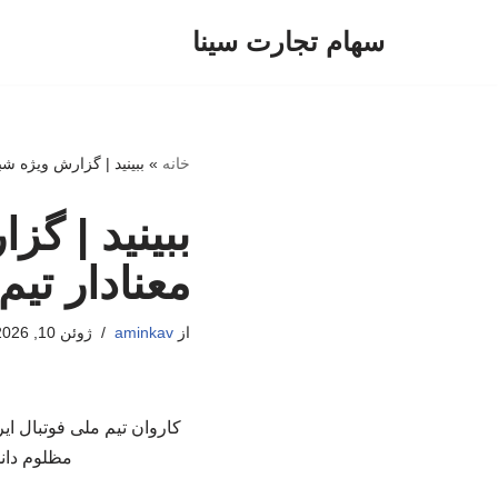
سهام تجارت سینا
پرش
به
محتوا
خانه
»
ببینید | گزارش ویژه ش
ببینید | گ
معنادار تی
از
aminkav
ژوئن 10, 2026
مظلوم دانش