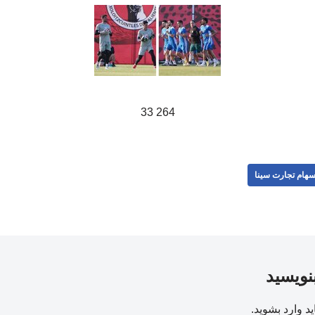
264 33
هام تجارت سینا
بنویسید
ید
وارد بشوید
.