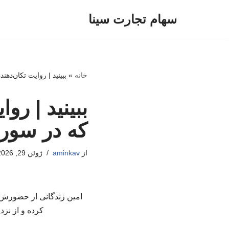
سهام تجارت سینا
پرش
به
محتوا
خانه
»
ببینید | روایت تکان‌ده
ببینید | رو
که در سوری
از
aminkav
ژوئن 29, 2026
امین زندگانی از حضورش د
کرده و از نزد