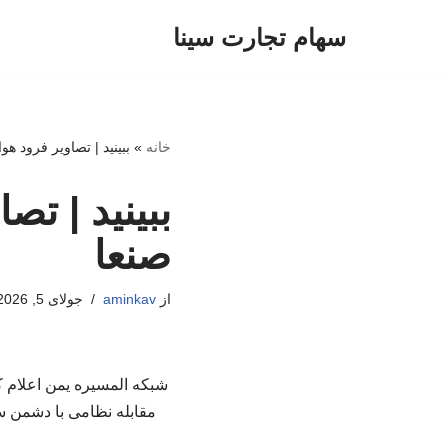
سهام تجارت سینا
پرش
به
محتوا
خانه
»
ببینید | تصاویر فرود هو
ببینید | تص
صنعا
از
aminkav
جولای 5, 2026
شبکه المسیره یمن اعلام کر
مقابله نظامی با دشمن س