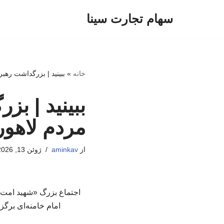
سهام تجارت سینا
پرش
به
محتوا
خانه
»
ببینید | بزرگداشت رهب
ببینید | ب
مردم لاهور
از
aminkav
ژوئن 13, 2026
اجتماع بزرگ «شهید امت» 
امام خامنه‌ای برگ