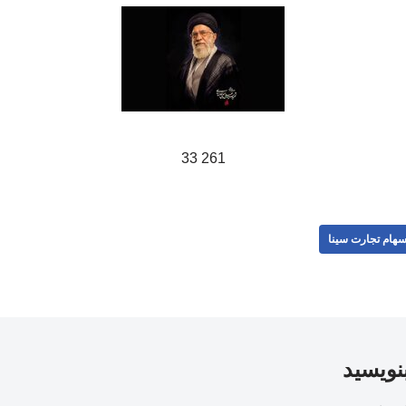
261 33
هام تجارت سینا
بنویسید