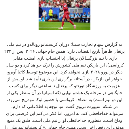
به گزارش سهام تجارت سینا؛ دوران کریستیانو رونالدو در تیم ملی
پرتغال ظاهراً تاریخ انقضایی دارد: همین جام جهانی ۲۰۲۶. پس از ۲۳۲
بازی با تیم بزرگسالان پرتغال (با احتساب بازی امشب مقابل
کرواسی)، این بازیکن تیم ملی کشورش را ترک خواهد کرد و دو سال
دیگر در یورو ۲۰۲۸ بازی نخواهد کرد. این موضوع توسط کاتیا آویرو،
خواهر این بازیکن، در آستانه برگزاری این بازی تأیید شد. او پیش از
عزیمت به ورزشگاه تورنتو که پرتغال تا ساعتی دیگر برای کسب
جایگاهی در مرحله یک‌ هشتم نهایی (که اسپانیا در آن منتظر یکی از
این دو تیم است) به مصاف کرواسی با حضور لوکا مودریچ می‌رود،
در شبکه اسپورت تی‌وی گفت: «با توجه به اطلاعاتی که دارم،
می‌تواند خداحافظی کند. نه امروز، اما فکر می‌کنم این فرصتی برای
وداع است. منظورم خداحافظی او از تیم ملی است. طبق یک منبع
موثق، این رقص آخر است، همین جام جهانی.» کریستیانو تیم ملی را