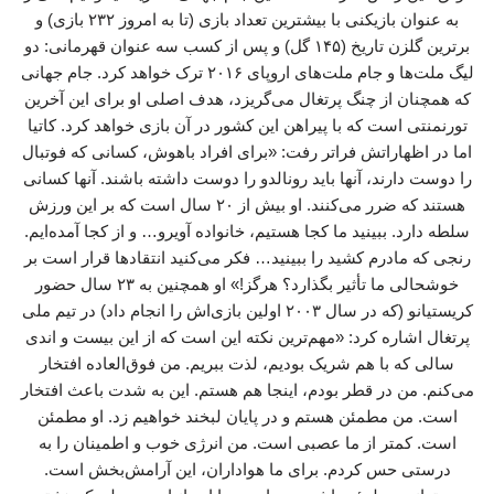
به عنوان بازیکنی با بیشترین تعداد بازی (تا به امروز ۲۳۲ بازی) و
برترین گلزن تاریخ (۱۴۵ گل) و پس از کسب سه عنوان قهرمانی: دو
لیگ ملت‌ها و جام ملت‌های اروپای ۲۰۱۶ ترک خواهد کرد. جام جهانی
که همچنان از چنگ پرتغال می‌گریزد، هدف اصلی او برای این آخرین
تورنمنتی است که با پیراهن این کشور در آن بازی خواهد کرد. کاتیا
اما در اظهاراتش فراتر رفت: «برای افراد باهوش، کسانی که فوتبال
را دوست دارند، آنها باید رونالدو را دوست داشته باشند. آنها کسانی
هستند که ضرر می‌کنند. او بیش از ۲۰ سال است که بر این ورزش
سلطه دارد. ببینید ما کجا هستیم، خانواده آویرو… و از کجا آمده‌ایم.
رنجی که مادرم کشید را ببینید… فکر می‌کنید انتقادها قرار است بر
خوشحالی ما تأثیر بگذارد؟ هرگز!» او همچنین به ۲۳ سال حضور
کریستیانو (که در سال ۲۰۰۳ اولین بازی‌اش را انجام داد) در تیم ملی
پرتغال اشاره کرد: «مهم‌ترین نکته این است که از این بیست و اندی
سالی که با هم شریک بودیم، لذت ببریم. من فوق‌العاده افتخار
می‌کنم. من در قطر بودم، اینجا هم هستم. این به شدت باعث افتخار
است. من مطمئن هستم و در پایان لبخند خواهیم زد. او مطمئن
است. کمتر از ما عصبی است. من انرژی خوب و اطمینان را به
درستی حس کردم. برای ما هواداران، این آرامش‌بخش است.