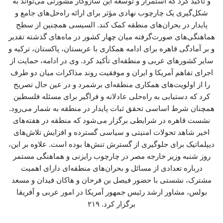
و تأکید کرد که استمرار و توسعه این سازوکار مشورتی می‌تواند به
شکل‌گیری یک چارچوب نهادی مؤثر برای ارائه راه‌حل‌های جامع و
پایدار در بحران‌های منطقه کمک کند. السیسی همچنین از سطح
هماهنگی‌های صورت‌گرفته میان چهار کشور در ماه‌های گذشته تقدیر
و بر آمادگی قاهره برای ادامه همکاری با عربستان، پاکستان، ترکیه و
سایر کشورهای عربی و منطقه‌ای تأکید کرد. وی در ادامه، حمایت از
اجرای تفاهم آمریکا و ایران و موفقیت روند مذاکرات میان دو طرف
را از اولویت‌های همکاری منطقه‌ای برشمرد و در عین حال تصریح
کرد که دستیابی به راه‌حلی عادلانه و فراگیر برای مسئله فلسطین
همچنان شرط اساسی تحقق ثبات پایدار در منطقه به شمار می‌رود.
نشست قاهره در شرایطی برگزار می‌شود که منطقه در هفته‌های
اخیر شاهد تحولات امنیتی و سیاسی گسترده و افزایش تلاش‌های
دیپلماتیک برای جلوگیری از گسترش تنش‌ها بوده است. علاوه بر این،
روز شنبه وزیر خارجه مصر در چارچوب رایزنی و هماهنگی مستمر
درباره تعدادی از مسائل و بحران‌های منطقه‌ای دارای اهمیت
مشترک، نشستی با حضور فیصل بن فرحان و هاکان فیدان و مسعد
بولس، مشاور ارشد رئیس جمهور آمریکا در امور عربی و آفریقا
برگزار کرد. ۲۱۹