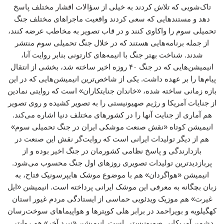
تاک‌شویی که تلاش کردند به خیلی از سؤالات اقشار مختلف پاسخ
دهد و مستندهایی که سعی کردند واقعیت ماجراهای مختلف جنگ
تحمیلی سوم را واکاوی کنند و در قاب تصویر به مخاطب عرضه کنند،
از جمله برنامه‌هایی هستند که در خلال جنگ تحمیلی سوم منتشر
شدند. شناخت بهتر جنگ با انیمه‌های کارتونی بنابر روایت آنا،
انیمیشن‌هایی که در جنگ ۴۰ روزه اخیر ساخته شد، بخشی از انتقال
پیام‌ها را بر عهده داشت. یکی از شاخص‌ترین انیمیشن‌هایی که در این
بازه زمانی ساخته شده، «خاندان جنایتکاران» است که روایتی نمادین
از جنایات آمریکا و رژیم صهیونیستی را به تصویر کشیده و روی تصویر
هم آماری از جنایت آنها را در کشورهای مختلف دنیا اشاره می‌کند.
انیمیشن کوتاه «نقش صنعت موشکی ایران در جنگ تحمیلی سوم»
هم از دیگر تولیدات ایرانی است که روایت‌گر نقش این صنعت در
بازدارندگی و پاسخ نظامی کشورمان در جنگ اخیر بوده و از
پربازدیدترین تولیدات تصویری روزهای اول جنگ محسوب می‌شود.
انیمیشن «هواگردان» هم با موضوع موشک هایپرسونیک فتاح، به
زبان بچگانه به معرفی این موشک ایرانی پرداخته است. انیمیشن «ایل
غیرت» هم موزیک ویدئویی حماسی از ایستادگی مردم غیور استان
کهگیلویه و بویراحمد در برابر هلی کوپترها و هواپیماهای سوخت‌رسان
دشمن آمریکایی صهیونیستی است. انیمیشن «نبرد آخر» هم روایتی