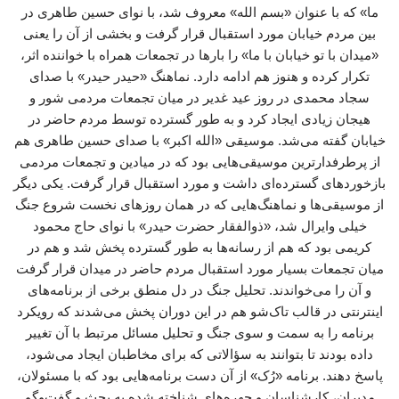
ما» که با عنوان «بسم الله» معروف شد، با نوای حسین طاهری در
بین مردم خیابان مورد استقبال قرار گرفت و بخشی از آن را یعنی
«میدان با تو خیابان با ما» را بارها در تجمعات همراه با خواننده اثر،
تکرار کرده و هنوز هم ادامه دارد. نماهنگ «حیدر حیدر» با صدای
سجاد محمدی در روز عید غدیر در میان تجمعات مردمی شور و
هیجان زیادی ایجاد کرد و به طور گسترده توسط مردم حاضر در
خیابان گفته می‌شد. موسیقی «الله اکبر» با صدای حسین طاهری هم
از پرطرفدارترین موسیقی‌هایی بود که در میادین و تجمعات مردمی
بازخوردهای گسترده‌ای داشت و مورد استقبال قرار گرفت. یکی دیگر
از موسیقی‌ها و نماهنگ‌هایی که در همان روزهای نخست شروع جنگ
خیلی وایرال شد، «ذوالفقار حضرت حیدر» با نوای حاج محمود
کریمی بود که هم از رسانه‌ها به طور گسترده پخش شد و هم در
میان تجمعات بسیار مورد استقبال مردم حاضر در میدان قرار گرفت
و آن را می‌خواندند. تحلیل جنگ در دل منطق برخی از برنامه‌های
اینترنتی در قالب تاک‌شو هم در این دوران پخش می‌شدند که رویکرد
برنامه را به سمت و سوی جنگ و تحلیل مسائل مرتبط با آن تغییر
داده بودند تا بتوانند به سؤالاتی که برای مخاطبان ایجاد می‌شود،
پاسخ دهند. برنامه «رُک» از آن دست برنامه‌هایی بود که با مسئولان،
مدیران، کارشناسان و چهره‌های شناخته شده به بحث و گفت‌وگو