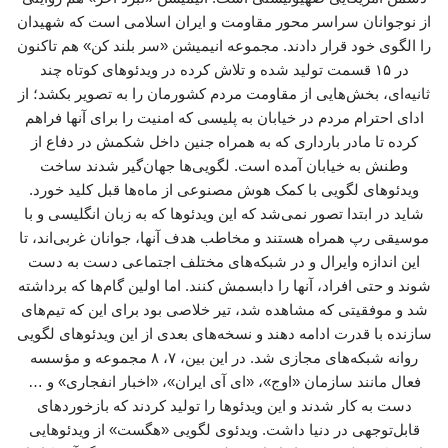
از نوجوانان سراسر محور مقاومت و ایران اسلامی است که شهیدان
را الگوی خود قرار دادند. مجموعه انیمیشن «سر بلند کن» هم تاکنون
در ۱۵ قسمت تولید شده و تلاش کرده در ویدئوهای کوتاه چند
ثانیه‌ای، بخش‌هایی از مقاومت مردم کشورمان را به تصویر بکشد؛ از
ادای احترام مردم در خیابان به پلیسی که امنیت را برای آنها فراهم
کرده تا مادر بارداری که به همراه جنین داخل شکمش در دفاع از
وطنش به خیابان آمده است. لگویی‌ها جهان‌گیر شدند ساخت
ویدئوهای لگویی با کمک هوش مصنوعی از ماه‌ها قبل کلید خورد.
شاید در ابتدا تصور نمی‌شد که این ویدئوها که به زبان انگلیسی و با
موسیقی رپ همراه هستند و مخاطب هدف آنها، جوانان غربی‌اند، تا
این اندازه وایرال و در شبکه‌های مختلف اجتماعی دست به دست
شوند و حتی افراد، آنها را دابسمش کنند. اما اولین گام‌ها که برداشته
شد و موفقیتی که مشاهده شد، تیر خلاصی بود برای این که تیم‌های
سازنده با قدرت ادامه دهند و نسخه‌های بعدی از این ویدئوهای لگویی
روانه شبکه‌های مجازی شد. در این بین، ۷، ۸ مجموعه و مؤسسه
فعال مانند سازمان «اوج»، «ای آی ایران»، «اخبار انفجاری» و …
دست به کار شدند و این ویدئوها را تولید کردند که بازخوردهای
قابل‌توجهی در دنیا داشت. ویدئوی لگویی «هگست» از ویدئوهایی