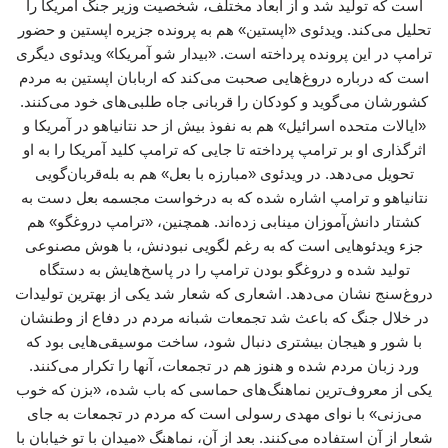
است که تولید شد و از ابعاد مختلف، شخصیت وزیر جنگ آمریکا را
تحلیل می‌کند. ویدئوی «اپستین» هم به پرونده جزیره اپستین و حضور
ترامپ در این پرونده پرداخته است. «بیدار شو آمریکا» ویدئوی دیگری
است که درباره دروغ‌هایی صحبت می‌کند که اربابان اپستین به مردم
کشورشان می‌گوید و کودکان را قربانی جاه طلبی‌های خود می‌کنند.
«ایالات متحده اسرائیل» هم به نفوذ بیش از حد نتانیاهو در آمریکا و
اثرگذاری او بر ترامپ پرداخته تا جایی که ترامپ کلید آمریکا را به او
تحویل می‌دهد. در ویدئوی «مبارزه با بعل» هم به بله‌قربان‌گویی
نتانیاهو و ترامپ اشاره شده که به درخواست مجسمه بعل دست به
کشتار دانش‌آموزان مینابی زده‌اند. همچنین، «ترامپ دروغگو» هم
جزء ویدئوهایی است که به رغم لگویی نبودنش، با هوش مصنوعی
تولید شده و دروغگو بودن ترامپ را در پاسخ‌هایش به دستگاه
دروغ‌سنج نشان می‌دهد. اشعاری که شعار شد یکی از بهترین تولیدات
در خلال جنگ که باعث شد تجمعات شبانه مردم در دفاع از وطنشان
با شور و هیجان بیشتری دنبال شود، ساخت موسیقی‌هایی بود که
ورد زبان مردم شده و هنوز هم در تجمعات، آنها را تکرار می‌کنند.
یکی از معروف‌ترین نماهنگ‌های حماسی که باب شده، «بزن که خوب
می‌زنی» با نوای مهدی رسولی است که مردم در تجمعات به جای
شعار از آن استفاده می‌کنند. بعد از آن، نماهنگ «میدان با تو خیابان با