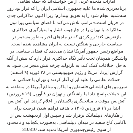
امارات متحده عربی از من خواسته‌اند که حمله نظامی
برنامه‌ریزی‌شده ما علیه جمهوری اسلامی ایران را که قرار بود روز
سه‌شنبه انجام شود را به تعویق بیندازم؛ زیرا اکنون مذاکراتی جدی
در جریان است.» ترامپ تلاش می‌کند تا فضای سیاسی پیرامون
مذاکرات با تهران را در چارچوب فشار و امتیازگیری حداکثری
بازتعریف کند؛ رویکردی که در ماه‌های اخیر به‌طور مستمر در
سیاست خارجی واشنگتن نسبت به ایران مشاهده شده است.
مواضع رئیس جمهور آمریکا نشان می‌دهد که فضای سیاسی در
واشنگتن همچنان تحت تأثیر نگاه حداکثری قرار دارد که بیش از آنکه
به حل اختلافات کمک کند، به بازتولید چرخه تنش منجر می شود. به
گزارش ایرنا، آمریکا و رژیم صهیونیستی در ۲۸ فوریه (۹ اسفند)
حملات نظامی را علیه ایران آغاز کردند و تهران با حملاتی به
سرزمین‌های اشغالی فلسطین و اماکن و منافع آمریکا در منطقه، به
این حملات پاسخ داد اما واشنگتن و تهران در ۸ آوریل (۱۹ فروردین)
آتش‌بس موقت با میانجیگری پاکستان را اعلام کردند. این آتش‌بس
ابتدا در ۱۹ فروردین ۱۴۰۵ با هدف فراهم شدن فرصت برای
راهکارهای دیپلماتیک برقرار شد و سپس اول اردیبهشت پس از
ناکامی کاخ سفید در میدان دیپلماسی، به‌صورت یکجانبه و نامحدود
از سوی رئیس‌جمهوری آمریکا تمدید شد. 310310