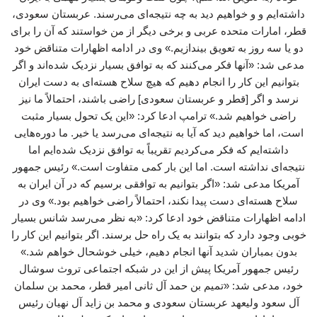
داشته‌ایم و و خواهیم دید به چه نتیجه‌ای می‌رسند. عربستان سعودی،
قطر، امارات متحده عربی و برخی دیگر از من خواستند که آن را برای
دو یا سه روز به تعویق بیندازیم.» وی در ادامه اظهارات متناقض خود
مدعی شد: «آنها فکر می‌کنند که به توافق بسیار نزدیک شده‌اند و اگر
بتوانیم این کار را انجام دهیم که هیچ سلاح هسته‌ای به دست ایران
نرسد و اگر [قطر و عربستان سعودی] راضی باشند، احتمالاً ما نیز
راضی خواهیم شد.» ترامپ ادعا کرد: «این یک تحول بسیار مثبت
است، اما خواهیم دید که آیا به نتیجه‌ای می‌رسد یا خیر. ما دوره‌هایی
داشته‌ایم که فکر می‌کردیم تقریباً به توافق نزدیک شده‌ایم اما
نتیجه‌ای نداشته است. اما این بار کمی متفاوت است.» رئیس جمهور
آمریکا مدعی شد: «اگر بتوانیم به توافقی برسیم که در آن ایران به
سلاح هسته‌ای دست پیدا نکند، احتمالاً راضی خواهیم بود.» وی در
ادامه اظهارات متناقض خود ادعا کرد: «به نظر می‌رسد شانس بسیار
خوبی وجود دارد که بتوانند به یک راه‌ حل برسند. اگر بتوانیم این کار را
بدون بمباران شدید آنها انجام دهیم، خیلی خوشحال خواهم شد.»
رئیس جمهور آمریکا پیش از این در شبکه اجتماعی تروث سوشال
خود، مدعی شد: «تمیم بن حمد آل ثانی امیر قطر، محمد بن سلمان
آل سعود ولیعهد عربستان سعودی و محمد بن زاید آل نهیان رئیس