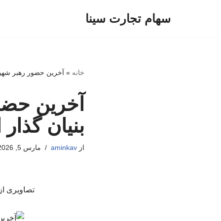
سهام تجارت سینا
پرش
به
محتوا
خانه
»
آخرین حضور رهبر شهید 
آخرین حضور
بنیان گذار 
از
aminkav
مارس 5, 2026
تصاویری از